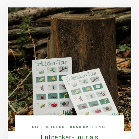
DIY
OUTDOOR
RUND UM´S SPIEL
•
•
Entdecker-Tour als