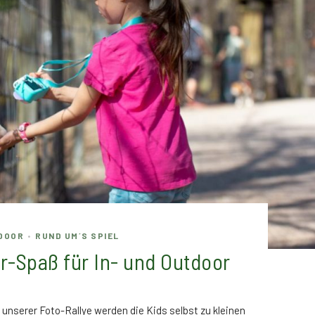
DOOR
RUND UM´S SPIEL
•
er-Spaß für In- und Outdoor
unserer Foto-Rallye werden die Kids selbst zu kleinen