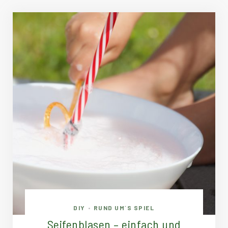
DIY
RUND UM´S SPIEL
•
Seifenblasen – einfach und