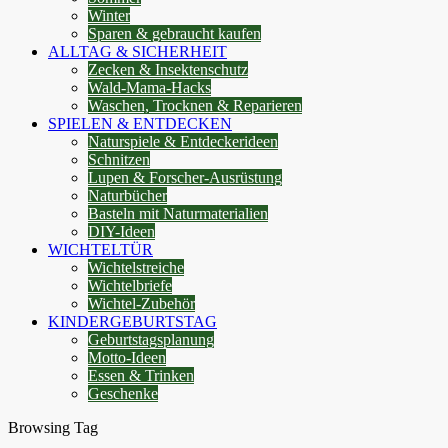
Winter
Sparen & gebraucht kaufen
ALLTAG & SICHERHEIT
Zecken & Insektenschutz
Wald-Mama-Hacks
Waschen, Trocknen & Reparieren
SPIELEN & ENTDECKEN
Naturspiele & Entdeckerideen
Schnitzen
Lupen & Forscher-Ausrüstung
Naturbücher
Basteln mit Naturmaterialien
DIY-Ideen
WICHTELTÜR
Wichtelstreiche
Wichtelbriefe
Wichtel-Zubehör
KINDERGEBURTSTAG
Geburtstagsplanung
Motto-Ideen
Essen & Trinken
Geschenke
Browsing Tag