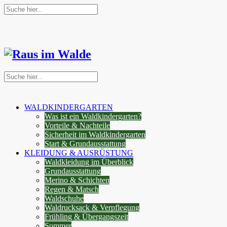
WALDKINDERGARTEN
Was ist ein Waldkindergarten?
Vorteile & Nachteile
Sicherheit im Waldkindergarten
Start & Grundausstattung
KLEIDUNG & AUSRÜSTUNG
Waldkleidung im Überblick
Grundausstattung
Merino & Schichten
Regen & Matsch
Waldschuhe
Waldrucksack & Verpflegung
Frühling & Übergangszeit
Sommer