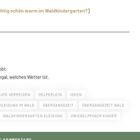
ichtig schön warm im Waldkindergarten?
]
obt.
egal, welches Wetter ist.
ÄUFE VERMEIDEN
HELFERLEIN
IDEEN
KLEIDUNG IM WALD
ÜBERGANGSZEIT
ÜBERGANGSZEIT WALD
WALDKINDERGARTEN KLEIDUNG
ZWIEBELPRINZIP KINDER
2
KOMMENTARE