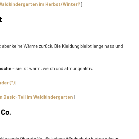
Waldkindergarten im Herbst/Winter?
]
t
 aber keine Wärme zurück. Die Kleidung bleibt lange nass und
äsche
– sie ist warm, weich und atmungsaktiv.
der (*)
]
n Basic-Teil im Waldkindergarten
]
 Co.
länzende Oberstoffe, die keinen Windschutz bieten oder zu