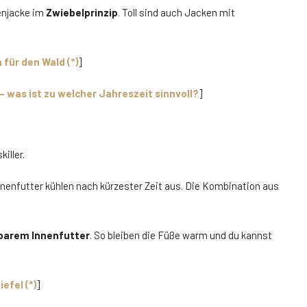
enjacke im
Zwiebelprinzip
. Toll sind auch Jacken mit
 für den Wald (*)
]
– was ist zu welcher Jahreszeit sinnvoll?
]
iller.
enfutter kühlen nach kürzester Zeit aus. Die Kombination aus
arem Innenfutter
. So bleiben die Füße warm und du kannst
fel (*)
]