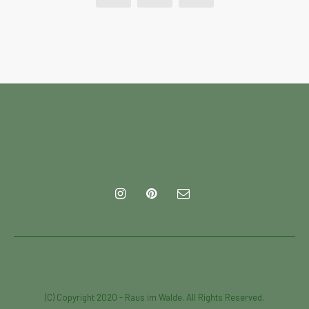
Diese Website benutzt Cookies. Wenn du die Website weiter
(C) Copyright 2020 - Raus im Walde. All Rights Reserved.
nutzt, gehen wir von deinem Einverständnis aus.