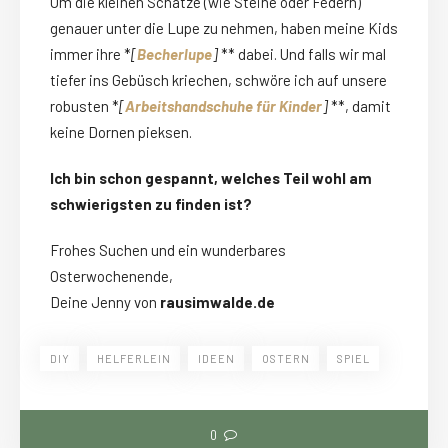
Um die kleinen Schätze (wie Steine oder Federn)
genauer unter die Lupe zu nehmen, haben meine Kids
immer ihre *
[
Becherlupe
]
** dabei. Und falls wir mal
tiefer ins Gebüsch kriechen, schwöre ich auf unsere
robusten *
[
Arbeitshandschuhe für Kinder
]
**, damit
keine Dornen pieksen.
Ich bin schon gespannt, welches Teil wohl am
schwierigsten zu finden ist?
Frohes Suchen und ein wunderbares
Osterwochenende,
Deine Jenny von
rausimwalde.de
DIY
HELFERLEIN
IDEEN
OSTERN
SPIEL
0