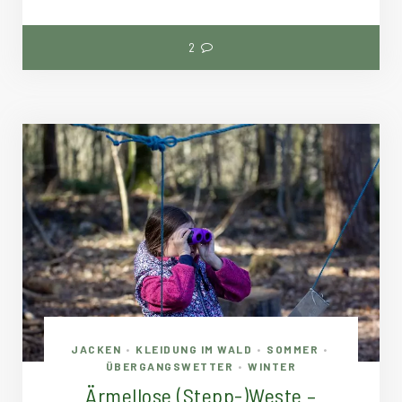
2
JACKEN
KLEIDUNG IM WALD
SOMMER
•
•
•
ÜBERGANGSWETTER
WINTER
•
Ärmellose (Stepp-)Weste –