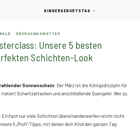
KINDERGEBURTSTAG
 WALD
ÜBERGANGSWETTER
•
sterclass: Unsere 5 besten
erfekten Schichten-Look
trahlender Sonnenschein:
Der März ist die Königsdisziplin für
t, riskiert Schwitzattacken und anschließende Quengelei. Wer zu
t: Einfach nur viele Schichten übereinanderwerfen reicht nicht.
nsere 5 „Profi“-Tipps, mit denen dein Kind den ganzen Tag