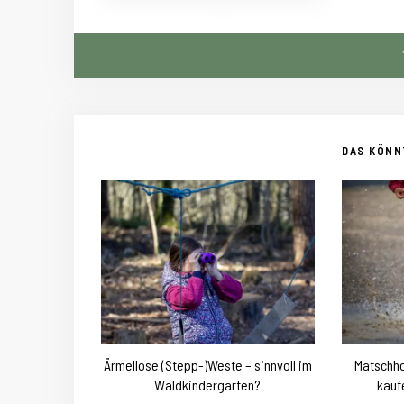
DAS KÖNNT
Ärmellose (Stepp-)Weste – sinnvoll im
Matschho
Waldkindergarten?
kauf