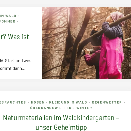
IM WALD
•
SOMMER
•
r? Was ist
ld-Start und was
t kommt dann…
EBRAUCHTES
HOSEN
KLEIDUNG IM WALD
REGENWETTER
•
•
•
•
ÜBERGANGSWETTER
WINTER
•
Naturmaterialien im Waldkindergarten –
unser Geheimtipp