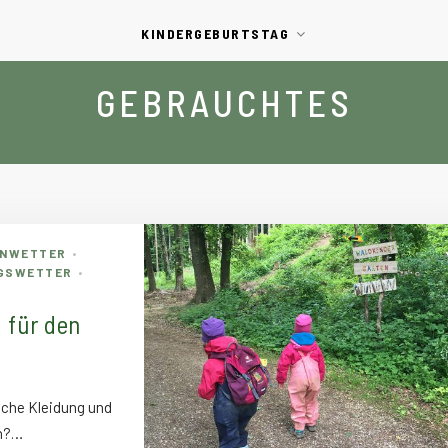
KINDERGEBURTSTAG
GEBRAUCHTES
ENWETTER
•
GSWETTER
•
 für den
elche Kleidung und
en?…