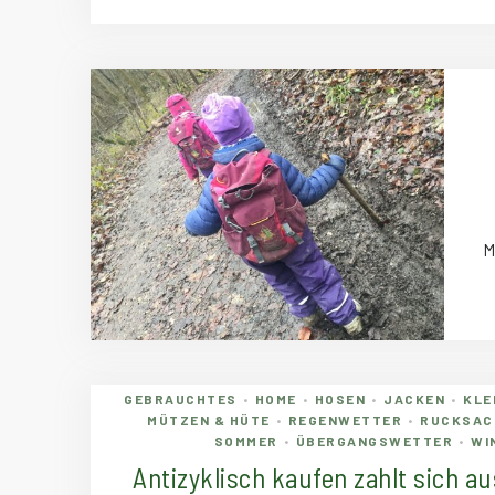
M
GEBRAUCHTES
HOME
HOSEN
JACKEN
KLE
•
•
•
•
MÜTZEN & HÜTE
REGENWETTER
RUCKSAC
•
•
SOMMER
ÜBERGANGSWETTER
WI
•
•
Antizyklisch kaufen zahlt sich au