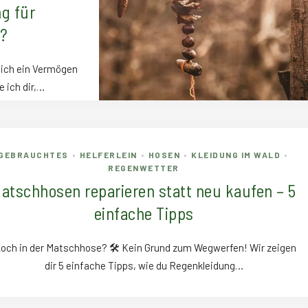
ng für
.?
lich ein Vermögen
 ich dir,…
GEBRAUCHTES
HELFERLEIN
HOSEN
KLEIDUNG IM WALD
•
•
•
•
REGENWETTER
atschhosen reparieren statt neu kaufen – 5
einfache Tipps
Loch in der Matschhose? 🛠️ Kein Grund zum Wegwerfen! Wir zeigen
dir 5 einfache Tipps, wie du Regenkleidung…