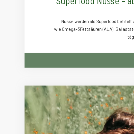
Superfood Nüsse – a
Nüsse werden als Superfood betitelt u
wie Omega-3Fettsäuren (ALA), Ballaststo
täg