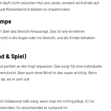
r läuft nicht zwischen Hut und Jacke, sondern wird direkt auf
und Rückenbereich bleiben so staubtrocken.
rempe
 über das Gesicht hinausragt. Das ist wie ein kleiner
cht in die Augen oder ins Gesicht, und die Kinder behalten
.
nd & Spiel)
t perfekt an den Kopf anpassen. Das sorgt für eine individuelle
verrutscht. Aber auch ohne Wind ist das super wichtig: Beim
da, wo er sein soll.
in Südwester hält ewig, wenn man ihn richtig pflegt. Er ist
menrollen. So verschwindet er ruckzuck im