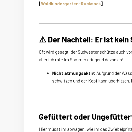
[
Waldkindergarten-Rucksack
]
.
⚠️ Der Nachteil: Er ist kei
Oft wird gesagt, der Südwester schütze auch vo
aber ich rate im Sommer dringend davon ab!
Nicht atmungsaktiv:
Aufgrund der Wasse
schwitzen und der Kopf kann überhitzen.
Gefüttert oder Ungefüttert
Hier müsst ihr abwägen, wie ihr das Zwiebelprin