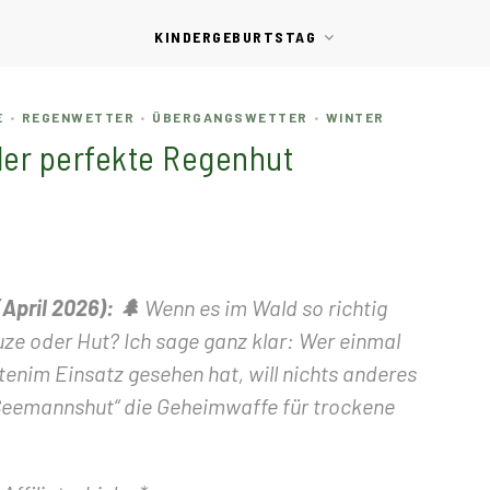
KINDERGEBURTSTAG
E
REGENWETTER
ÜBERGANGSWETTER
WINTER
•
•
•
der perfekte Regenhut
pril 2026): 🌲
Wenn es im Wald so richtig
puze oder Hut? Ich sage ganz klar: Wer einmal
enim Einsatz gesehen hat, will nichts anderes
„Seemannshut“ die Geheimwaffe für trockene