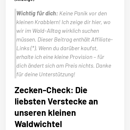
Wichtig für dich:
Keine Panik vor den
kleinen Krabblern! Ich zeige dir hier, wo
wir im Wald-Alltag wirklich suchen
müssen. Dieser Beitrag enthält Affiliate-
Links (*). Wenn du darüber kaufst,
erhalte ich eine kleine Provision – für
dich ändert sich am Preis nichts. Danke
für deine Unterstützung!
Zecken-Check: Die
liebsten Verstecke an
unseren kleinen
Waldwichtel